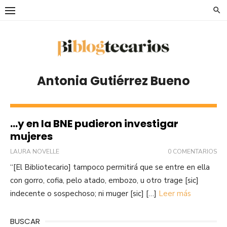
Saltar
al
contenido
Antonia Gutiérrez Bueno
…y en la BNE pudieron investigar
mujeres
LAURA NOVELLE
0 COMENTARIOS
“[El Bibliotecario] tampoco permitirá que se entre en ella
con gorro, cofia, pelo atado, embozo, u otro trage [sic]
indecente o sospechoso; ni muger [sic] […]
Leer más
BUSCAR