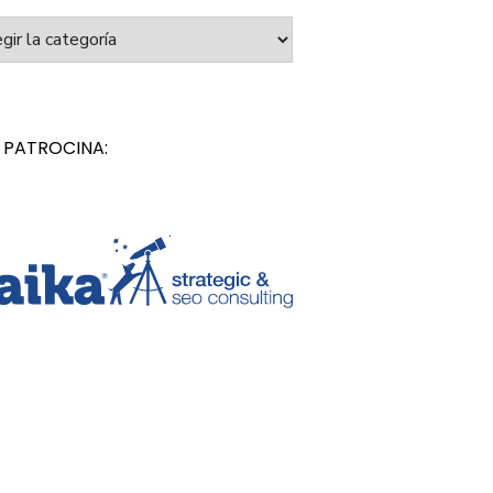
orías
 PATROCINA: