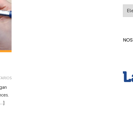
Categ
NOS
TARIOS
egan
nces.
[…]