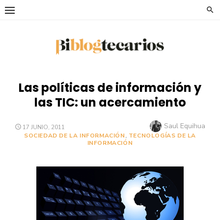
Saltar
al
contenido
Las políticas de información y
las TIC: un acercamiento
Autor
Saul Equihua
PUBLICADO
17 JUNIO, 2011
EL
SOCIEDAD DE LA INFORMACIÓN
,
TECNOLOGÍAS DE LA
INFORMACIÓN