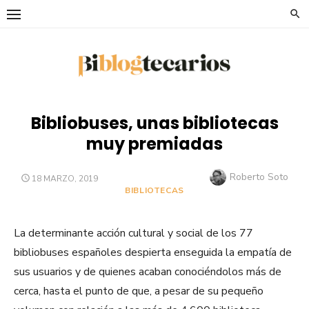
Saltar
al
contenido
Bibliobuses, unas bibliotecas
muy premiadas
Autor
Roberto Soto
PUBLICADO
18 MARZO, 2019
EL
BIBLIOTECAS
La determinante acción cultural y social de los 77
bibliobuses españoles despierta enseguida la empatía de
sus usuarios y de quienes acaban conociéndolos más de
cerca, hasta el punto de que, a pesar de su pequeño