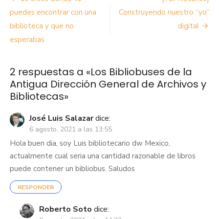
de
puedes encontrar con una
Construyendo nuestro “yo”
biblioteca y que no
digital
entradas
esperabas
2 respuestas a «
Los Bibliobuses de la
Antigua Dirección General de Archivos y
Bibliotecas
»
José Luis Salazar
dice:
6 agosto, 2021 a las 13:55
Hola buen dia, soy Luis bibliotecario dw Mexico,
actualmente cual seria una cantidad razonable de libros
puede contener un bibliobus. Saludos
RESPONDER
Roberto Soto
dice: