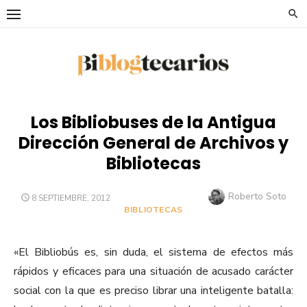
Saltar
al
contenido
Los Bibliobuses de la Antigua
Dirección General de Archivos y
Bibliotecas
Autor
Roberto Soto
PUBLICADO
8 SEPTIEMBRE, 2012
EL
BIBLIOTECAS
«El Bibliobús es, sin duda, el sistema de efectos más
rápidos y eficaces para una situación de acusado carácter
social con la que es preciso librar una inteligente batalla: