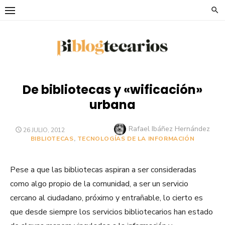
Saltar
al
contenido
De bibliotecas y «wificación»
urbana
Autor
Rafael Ibáñez Hernández
PUBLICADO
26 JULIO, 2012
EL
BIBLIOTECAS
,
TECNOLOGÍAS DE LA INFORMACIÓN
Pese a que las bibliotecas aspiran a ser consideradas
como algo propio de la comunidad, a ser un servicio
cercano al ciudadano, próximo y entrañable, lo cierto es
que desde siempre los servicios bibliotecarios han estado