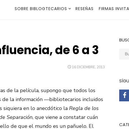
SOBRE BIBLOGTECARIOS
RESEÑAS
FIRMAS INVIT
BUS
fluencia, de 6 a 3
Busca
PUBLICADO
16 DICIEMBRE, 2013
EL
SÍG
ras de la película, supongo que todos los
 de la información —bibliotecarios incluidos
siquiera en lo anecdótico la
Regla de los
de Separación
, que viene a constatar cuán
CAT
uello de que el mundo es un pañuelo. El