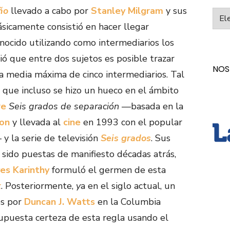
ño
llevado a cabo por
Stanley Milgram
y sus
Categ
icamente consistió en hacer llegar
nocido utilizando como intermediarios los
ó que entre dos sujetos es posible trazar
NOS
a media máxima de cinco intermediarios. Tal
 que incluso se hizo un hueco en el ámbito
re
Seis grados de separación
—basada en la
on
y llevada al
cine
en 1993 con el popular
 la serie de televisión
Seis grados
. Sus
n sido puestas de manifiesto décadas atrás,
yes Karinthy
formuló el germen de esta
k
. Posteriormente,
y
a en el siglo actual, un
os por
Duncan J. Watts
en la Columbia
supuesta certeza de esta regla usando el