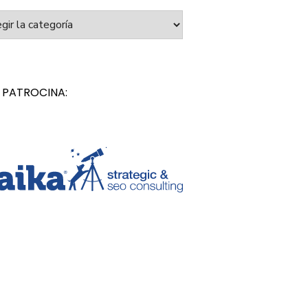
orías
 PATROCINA: