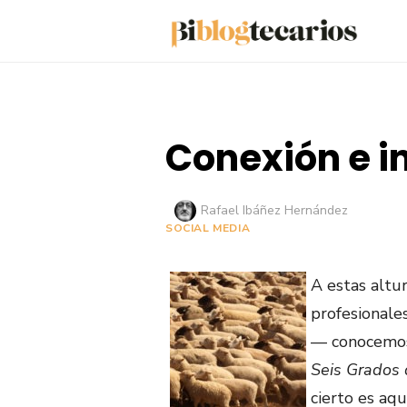
Saltar
al
contenido
Conexión e in
Autor
Rafael Ibáñez Hernández
SOCIAL MEDIA
A estas altu
profesionales
— conocemos 
Seis Grados 
cierto es aq