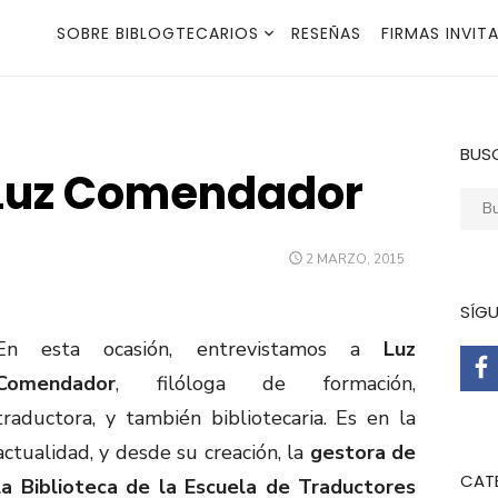
SOBRE BIBLOGTECARIOS
RESEÑAS
FIRMAS INVIT
BUS
 Luz Comendador
Busca
PUBLICADO
2 MARZO, 2015
EL
SÍG
En esta ocasión, entrevistamos a
Luz
Comendador
, filóloga de formación,
traductora, y también bibliotecaria. Es en la
actualidad, y desde su creación, la
gestora de
CAT
la Biblioteca de la Escuela de Traductores