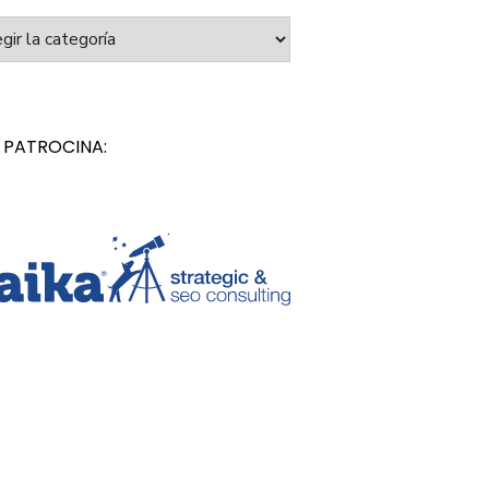
orías
 PATROCINA: