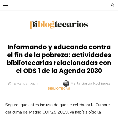
Saltar
al
contenido
Informando y educando contra
el fin de la pobreza: actividades
bibliotecarias relacionadas con
el ODS 1 de la Agenda 2030
Autor
Marta García Rodríguez
PUBLICADO
16 MARZO, 2020
EL
BIBLIOTECAS
Seguro que antes incluso de que se celebrara la Cumbre
del clima de Madrid COP25 2019, ya habíais oído la