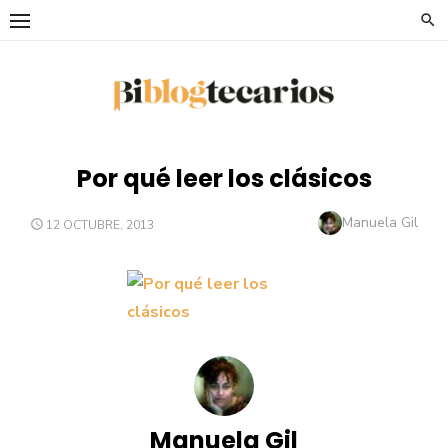
Saltar
al
contenido
Por qué leer los clásicos
Autor
Manuela Gil
PUBLICADO
12 OCTUBRE, 2013
EL
Manuela Gil