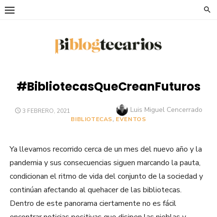
Saltar
al
contenido
#BibliotecasQueCreanFuturos
Autor
Luis Miguel Cencerrado
PUBLICADO
3 FEBRERO, 2021
EL
BIBLIOTECAS
,
EVENTOS
Ya llevamos recorrido cerca de un mes del nuevo año y la
pandemia y sus consecuencias siguen marcando la pauta,
condicionan el ritmo de vida del conjunto de la sociedad y
continúan afectando al quehacer de las bibliotecas.
Dentro de este panorama ciertamente no es fácil