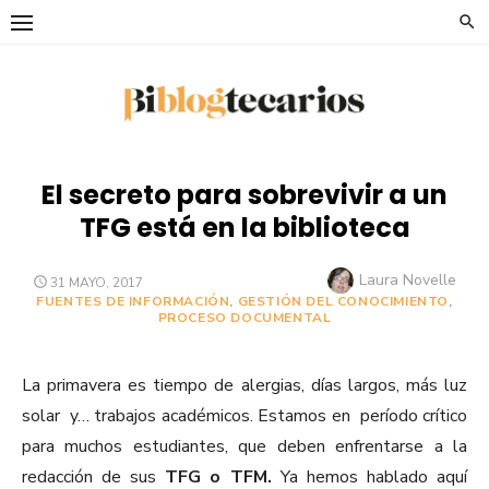
Saltar
al
contenido
El secreto para sobrevivir a un
TFG está en la biblioteca
Autor
Laura Novelle
PUBLICADO
31 MAYO, 2017
EL
FUENTES DE INFORMACIÓN
,
GESTIÓN DEL CONOCIMIENTO
,
PROCESO DOCUMENTAL
La primavera es tiempo de alergias, días largos, más luz
solar y… trabajos académicos. Estamos en período crítico
para muchos estudiantes, que deben enfrentarse a la
redacción de sus
TFG o TFM.
Ya hemos hablado aquí