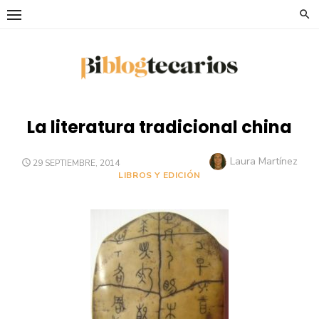
Saltar
al
contenido
La literatura tradicional china
Autor
Laura Martínez
PUBLICADO
29 SEPTIEMBRE, 2014
EL
LIBROS Y EDICIÓN