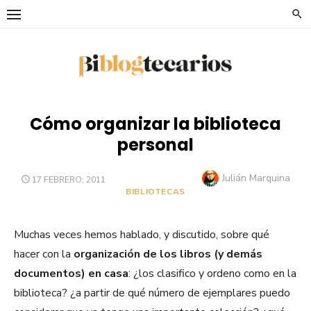
Saltar
al
contenido
Cómo organizar la biblioteca
personal
Autor
Julián Marquina
PUBLICADO
17 FEBRERO, 2011
EL
BIBLIOTECAS
Muchas veces hemos hablado, y discutido, sobre qué
hacer con la
organización de los libros (y demás
documentos) en casa
: ¿los clasifico y ordeno como en la
biblioteca? ¿a partir de qué número de ejemplares puedo