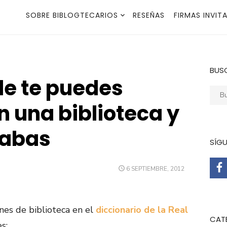
SOBRE BIBLOGTECARIOS
RESEÑAS
FIRMAS INVIT
BUS
de te puedes
Busca
n una biblioteca y
rabas
SÍG
PUBLICADO
6 SEPTIEMBRE, 2012
EL
nes de biblioteca en el
diccionario de la Real
CAT
es: