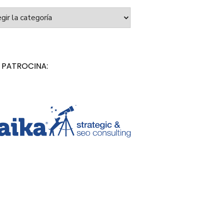
orías
 PATROCINA: