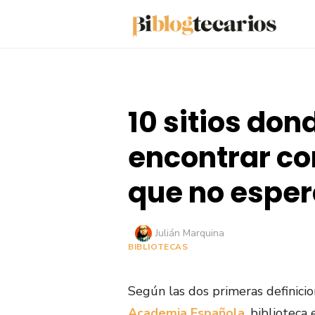
Saltar
al
contenido
10 sitios don
encontrar co
que no espe
Autor
Julián Marquina
BIBLIOTECAS
Según las dos primeras definicio
Academia Española
, biblioteca 