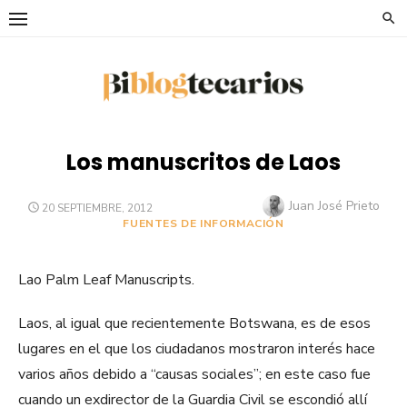
Saltar
al
contenido
Los manuscritos de Laos
Autor
Juan José Prieto
PUBLICADO
20 SEPTIEMBRE, 2012
EL
FUENTES DE INFORMACIÓN
Lao Palm Leaf Manuscripts.
Laos, al igual que recientemente Botswana, es de esos
lugares en el que los ciudadanos mostraron interés hace
varios años debido a “causas sociales”; en este caso fue
cuando un exdirector de la Guardia Civil se escondió allí