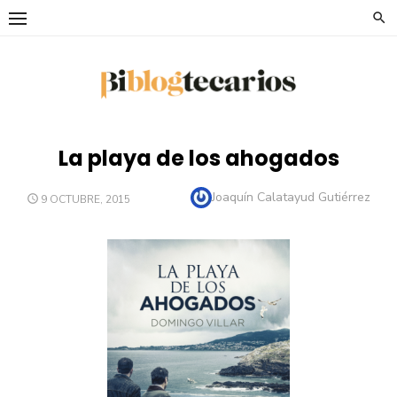
Saltar
al
contenido
La playa de los ahogados
Autor
Joaquín Calatayud Gutiérrez
PUBLICADO
9 OCTUBRE, 2015
EL