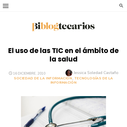
Saltar
al
contenido
El uso de las TIC en el ámbito de
la salud
Autor
Jessica Soledad Castaño
PUBLICADO
16 DICIEMBRE, 2010
EL
SOCIEDAD DE LA INFORMACIÓN
,
TECNOLOGÍAS DE LA
INFORMACIÓN