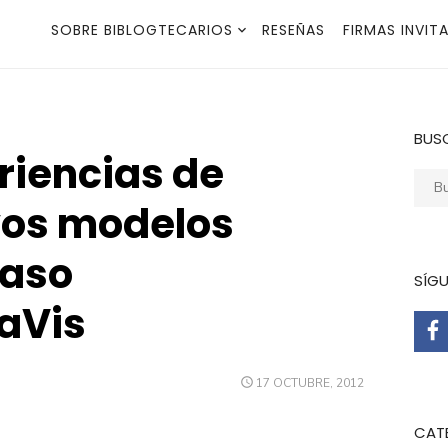
SOBRE BIBLOGTECARIOS
RESEÑAS
FIRMAS INVIT
BUS
riencias de
Busca
vos modelos
caso
SÍG
aVis
PUBLICADO
17 OCTUBRE, 2012
EL
CAT