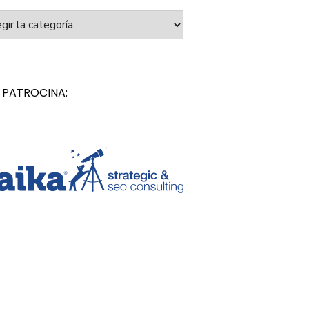
orías
 PATROCINA: