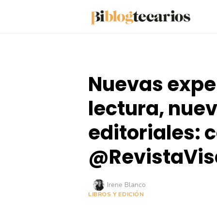
Saltar
al
contenido
Nuevas expe
lectura, nue
editoriales: 
@RevistaVis
Autor
Irene Blanco
LIBROS Y EDICIÓN