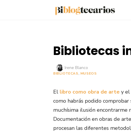
Saltar
al
contenido
Bibliotecas i
Autor
Irene Blanco
BIBLIOTECAS
,
MUSEOS
El
libro como obra de arte
y e
como habrás podido comprobar si
muchísima ilusión encontrarme r
Documentación en obras de arte,
procesan las diferentes metodolo