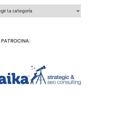
orías
 PATROCINA: