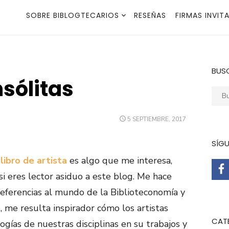
SOBRE BIBLOGTECARIOS
RESEÑAS
FIRMAS INVIT
BUS
nsólitas
Busca
PUBLICADO
5 SEPTIEMBRE, 2017
EL
SÍG
l
libro de artista
es algo que me interesa,
 eres lector asiduo a este blog.
Me hace
eferencias al mundo de la Biblioteconomía y
 me resulta inspirador cómo los artistas
CAT
gías de nuestras disciplinas en su trabajos y