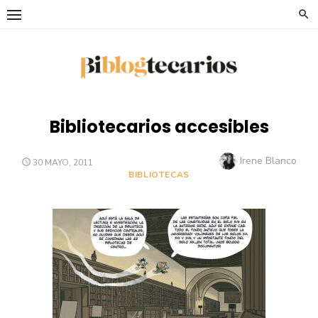
Saltar
al
contenido
Bibliotecarios accesibles
Autor
Irene Blanco
PUBLICADO
30 MAYO, 2011
EL
BIBLIOTECAS