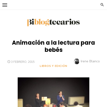
Saltar
al
contenido
Animación a la lectura para
bebés
Autor
Irene Blanco
PUBLICADO
3 FEBRERO, 2015
EL
LIBROS Y EDICIÓN