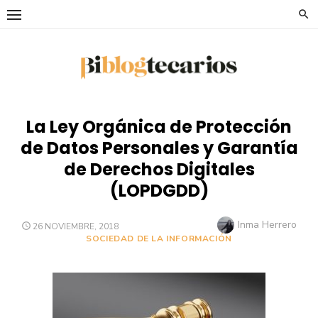
Saltar
al
contenido
La Ley Orgánica de Protección
de Datos Personales y Garantía
de Derechos Digitales
(LOPDGDD)
Autor
Inma Herrero
PUBLICADO
26 NOVIEMBRE, 2018
EL
SOCIEDAD DE LA INFORMACIÓN