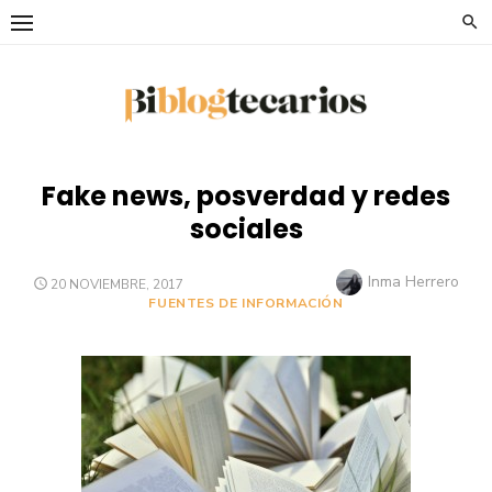
Saltar
al
contenido
Fake news, posverdad y redes
sociales
Autor
Inma Herrero
PUBLICADO
20 NOVIEMBRE, 2017
EL
FUENTES DE INFORMACIÓN