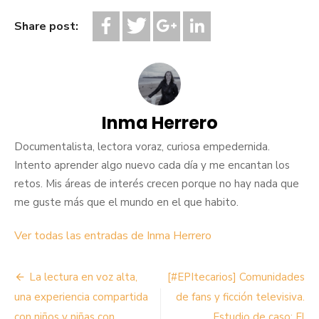
Share post:
Inma Herrero
Documentalista, lectora voraz, curiosa empedernida.
Intento aprender algo nuevo cada día y me encantan los
retos. Mis áreas de interés crecen porque no hay nada que
me guste más que el mundo en el que habito.
Ver todas las entradas de Inma Herrero
Navegación
La lectura en voz alta,
[#EPItecarios] Comunidades
de
una experiencia compartida
de fans y ficción televisiva.
con niños y niñas con
Estudio de caso: El