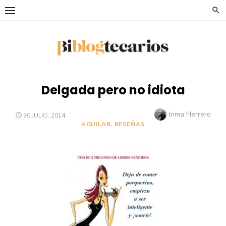
Saltar
al
contenido
Delgada pero no idiota
Autor
Inma Herrero
PUBLICADO
30 JULIO, 2014
EL
AGUILAR
,
RESEÑAS