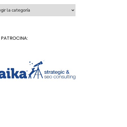
orías
 PATROCINA: