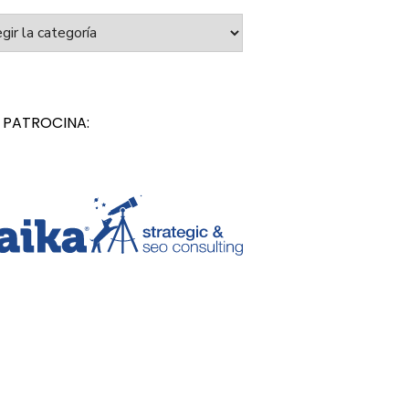
orías
 PATROCINA: