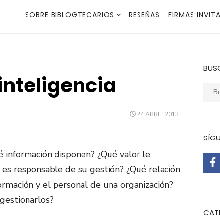
SOBRE BIBLOGTECARIOS
RESEÑAS
FIRMAS INVIT
BUS
inteligencia
Busca
PUBLICADO
24 ABRIL, 2013
EL
SÍG
é información disponen? ¿Qué valor le
n es responsable de su gestión? ¿Qué relación
formación y el personal de una organización?
 gestionarlos?
CAT