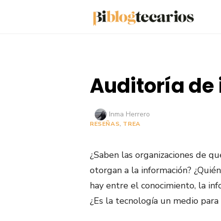
Saltar
al
contenido
Auditoría de 
Autor
Inma Herrero
RESEÑAS
,
TREA
¿Saben las organizaciones de qu
otorgan a la información? ¿Quié
hay entre el conocimiento, la in
¿Es la tecnología un medio para