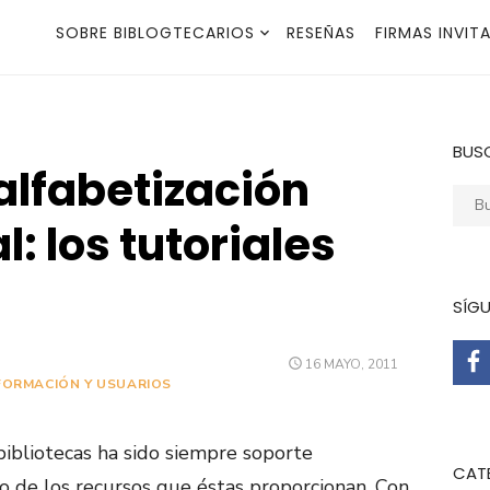
SOBRE BIBLOGTECARIOS
RESEÑAS
FIRMAS INVIT
BUS
alfabetización
Busca
: los tutoriales
SÍG
PUBLICADO
16 MAYO, 2011
EL
FORMACIÓN Y USUARIOS
bibliotecas ha sido siempre soporte
CAT
o de los recursos que éstas proporcionan. Con