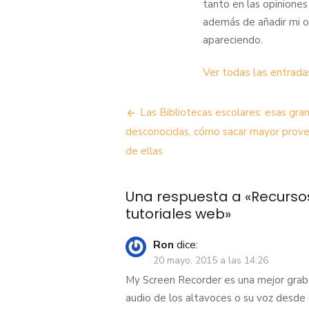
tanto en las opiniones
además de añadir mi o
apareciendo.
Ver todas las entrad
Navegación
Las Bibliotecas escolares: esas gra
de
desconocidas, cómo sacar mayor prov
de ellas
entradas
Una respuesta a «Recursos
tutoriales web»
Ron
dice:
20 mayo, 2015 a las 14:26
My Screen Recorder es una mejor graba
audio de los altavoces o su voz desde 