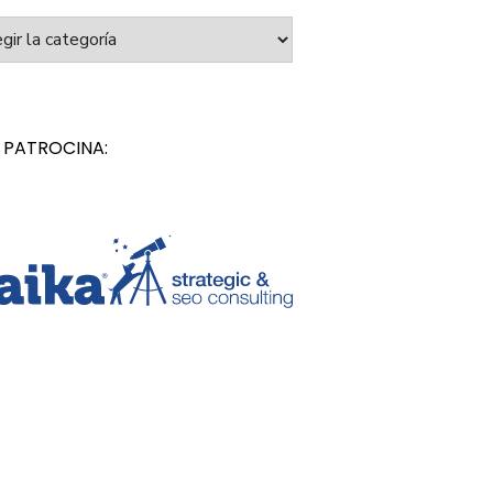
orías
 PATROCINA: