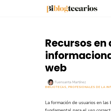
Saltar
al
contenido
Recursos en 
informacional
web
Autor
Fuensanta Martínez
BIBLIOTECAS
,
PROFESIONALES DE LA IN
La formación de usuarios en las 
fundamental para el uso correct