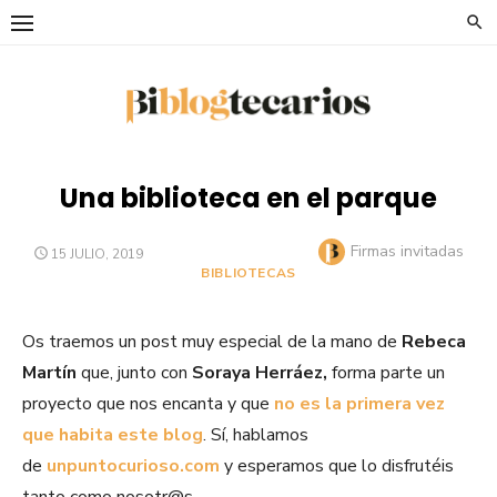
Saltar
al
contenido
Una biblioteca en el parque
Autor
Firmas invitadas
PUBLICADO
15 JULIO, 2019
EL
BIBLIOTECAS
Os traemos un post muy especial de la mano de
Rebeca
Martín
que, junto con
Soraya
Herráez,
forma parte un
proyecto que nos encanta y que
no es la primera vez
que habita este blog
. Sí, hablamos
de
unpuntocurioso.com
y esperamos que lo disfrutéis