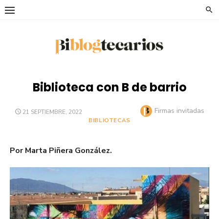
Saltar
al
contenido
Biblioteca con B de barrio
Autor
Firmas invitadas
PUBLICADO
21 SEPTIEMBRE, 2022
EL
BIBLIOTECAS
Por Marta Piñera González.