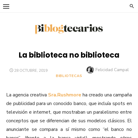
Saltar
al
contenido
La biblioteca no biblioteca
Autor
Felicidad Campal
PUBLICADO
28 OCTUBRE, 2019
EL
BIBLIOTECAS
La agencia creativa
Sra.Rushmore
ha creado una campaña
de publicidad para un conocido banco, que incluía spots en
televisión e internet, que mostraban un paralelismo entre
conceptos que se diferencian de sus modelos clásicos. El
anunciante se compara a sí mismo como “el banco no