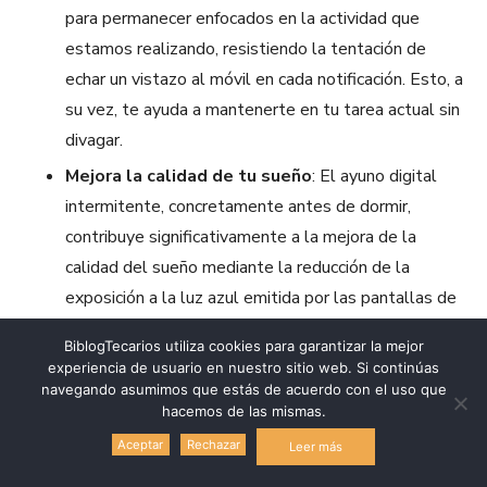
para permanecer enfocados en la actividad que
estamos realizando, resistiendo la tentación de
echar un vistazo al móvil en cada notificación. Esto, a
su vez, te ayuda a mantenerte en tu tarea actual sin
divagar.
Mejora la calidad de tu sueño
: El ayuno digital
intermitente, concretamente antes de dormir,
contribuye significativamente a la mejora de la
calidad del sueño mediante la reducción de la
exposición a la luz azul emitida por las pantallas de
dispositivos electrónicos antes de la hora de dormir.
BiblogTecarios utiliza cookies para garantizar la mejor
La luz azul interfiere con la producción de
experiencia de usuario en nuestro sitio web. Si continúas
melatonina, un neurotransmisor esencial en la
navegando asumimos que estás de acuerdo con el uso que
hacemos de las mismas.
regulación del sueño.
Aceptar
Rechazar
Leer más
Desarrollo de hobbies y habilidades
: La
reducción del tiempo frente a la pantalla abre