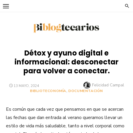
Saltar
al
contenido
Détox y ayuno digital e
informacional: desconectar
para volver a conectar.
Autor
Felicidad Campal
PUBLICADO
13 MAYO, 2024
EL
BIBLIOTECONOMÍA
,
DOCUMENTACIÓN
Es común que cada vez que pensamos en que se acercan
las fechas que dan entrada al verano queramos llevar un
estilo de vida más saludable, tanto a nivel corporal como