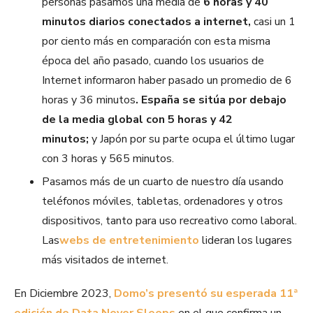
personas pasamos una media de
6 horas y 40
minutos diarios conectados a internet,
casi un 1
por ciento más en comparación con esta misma
época del año pasado, cuando los usuarios de
Internet informaron haber pasado un promedio de 6
horas y 36 minutos
.
España se sitúa por debajo
de la media global con 5 horas y 42
minutos;
y
Japón por su parte ocupa el último lugar
con 3 horas y 565 minutos.
Pasamos más de un cuarto de nuestro día usando
teléfonos móviles, tabletas, ordenadores y otros
dispositivos, tanto para uso recreativo como laboral.
Las
webs de entretenimiento
lideran los lugares
más visitados de internet.
En Diciembre 2023,
Domo’s presentó su esperada 11ª
edición de Data Never Sleeps
en el que confirma un