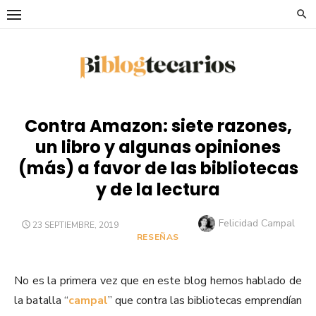
Saltar
al
contenido
Contra Amazon: siete razones,
un libro y algunas opiniones
(más) a favor de las bibliotecas
y de la lectura
Autor
Felicidad Campal
PUBLICADO
23 SEPTIEMBRE, 2019
EL
RESEÑAS
No es la primera vez que en este blog hemos hablado de
la batalla “
campal
” que contra las bibliotecas emprendían