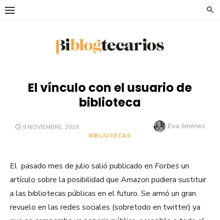
Saltar
al
contenido
El vínculo con el usuario de
biblioteca
Autor
Eva Jiménez
PUBLICADO
9 NOVIEMBRE, 2018
EL
BIBLIOTECAS
El pasado mes de julio salió publicado en
Forbes
un
artículo sobre la posibilidad que Amazon pudiera sustituir
a las bibliotecas públicas en el futuro. Se armó un gran
revuelo en las redes sociales (sobretodo en twitter) ya