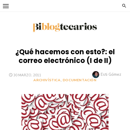
Saltar
al
contenido
¿Qué hacemos con esto?: el
correo electrónico (I de II)
Autor
Esti Gómez
PUBLICADO
30 MARZO, 2011
EL
ARCHIVÍSTICA
,
DOCUMENTACIÓN