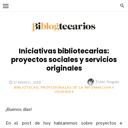
Saltar
al
contenido
Iniciativas bibliotecarias:
proyectos sociales y servicios
originales
Autor
Ester Angulo
PUBLICADO
27 MARZO, 2019
EL
BIBLIOTECAS
,
PROFESIONALES DE LA INFORMACIÓN Y
USUARIOS
¡Buenos días!
En el post de hoy hablaremos sobre proyectos e