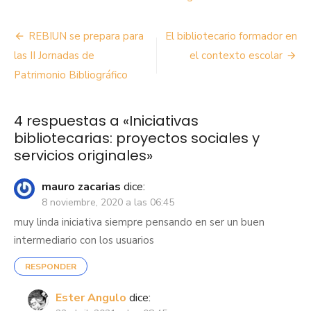
Navegación
REBIUN se prepara para
El bibliotecario formador en
de
las II Jornadas de
el contexto escolar
Patrimonio Bibliográfico
entradas
4 respuestas a «
Iniciativas
bibliotecarias: proyectos sociales y
servicios originales
»
mauro zacarias
dice:
8 noviembre, 2020 a las 06:45
muy linda iniciativa siempre pensando en ser un buen
intermediario con los usuarios
RESPONDER
Ester Angulo
dice: