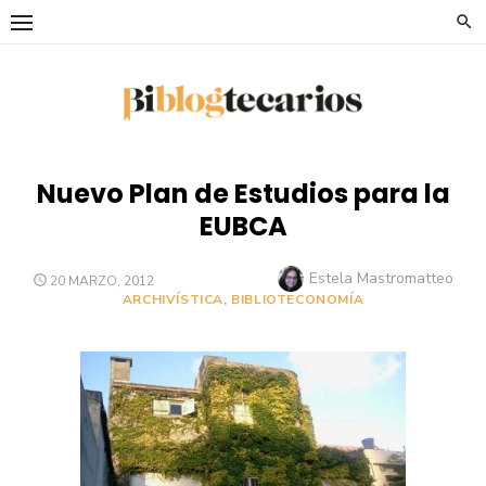
Saltar
al
contenido
Nuevo Plan de Estudios para la
EUBCA
Autor
Estela Mastromatteo
PUBLICADO
20 MARZO, 2012
EL
ARCHIVÍSTICA
,
BIBLIOTECONOMÍA