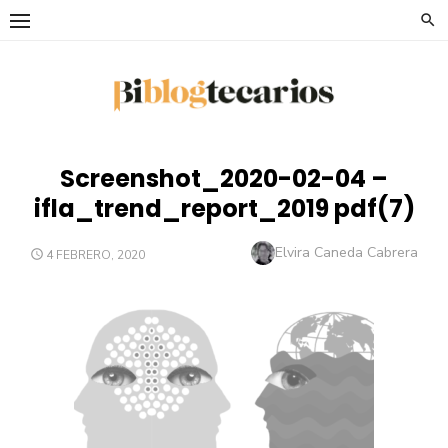
Saltar
al
contenido
Screenshot_2020-02-04 –
ifla_trend_report_2019 pdf(7)
Autor
Elvira Caneda Cabrera
PUBLICADO
4 FEBRERO, 2020
EL