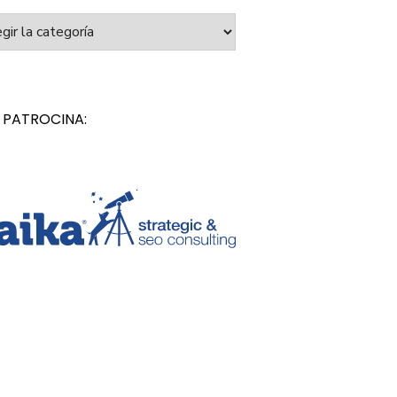
orías
 PATROCINA: