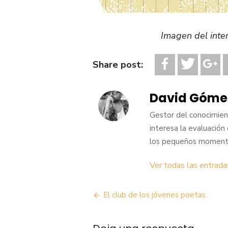
Imagen del inte
Share post:
David Góme
Gestor del conocimient
interesa la evaluación ci
los pequeños momento
Ver todas las entrad
Navegación
El club de los jóvenes poetas
de