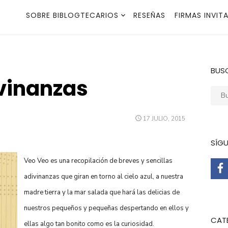
SOBRE BIBLOGTECARIOS
RESEÑAS
FIRMAS INVIT
BUS
vinanzas
Busca
PUBLICADO
17 JULIO, 2015
EL
SÍG
Veo Veo es una recopilación de breves y sencillas
adivinanzas que giran en torno al cielo azul, a nuestra
madre tierra y la mar salada que hará las delicias de
nuestros pequeños y pequeñas despertando en ellos y
CAT
ellas algo tan bonito como es la curiosidad.