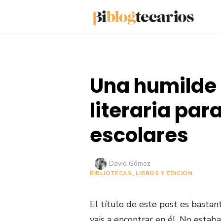
Saltar
al
contenido
Una humilde
literaria par
escolares
Autor
David Gómez
BIBLIOTECAS
,
LIBROS Y EDICIÓN
El título de este post es bastan
vais a encontrar en él. No estaba