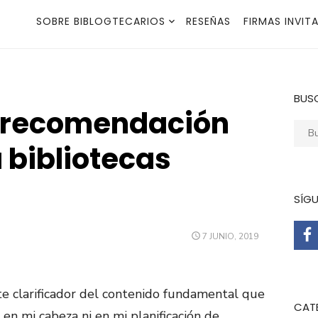
SOBRE BIBLOGTECARIOS
RESEÑAS
FIRMAS INVIT
BUS
 recomendación
Busca
a bibliotecas
SÍG
PUBLICADO
7 JUNIO, 2019
EL
te clarificador del contenido fundamental que
CAT
 en mi cabeza ni en mi planificación de