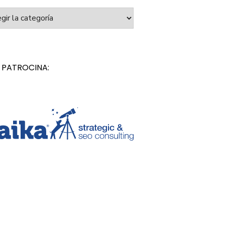
orías
 PATROCINA: