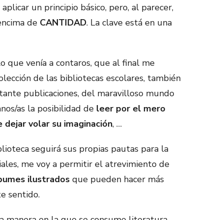
aplicar un principio básico, pero, al parecer,
encima de
CANTIDAD
. La clave está en una
lo que venía a contaros, que al final me
olección de las bibliotecas escolares, también
tante publicaciones, del maravilloso mundo
mnos/as la posibilidad de
leer por el mero
e dejar volar su imaginación
, …
ioteca seguirá sus propias pautas para la
ales, me voy a permitir el atrevimiento de
bumes ilustrados
que pueden hacer más
te sentido.
a manera en la que se consume literatura