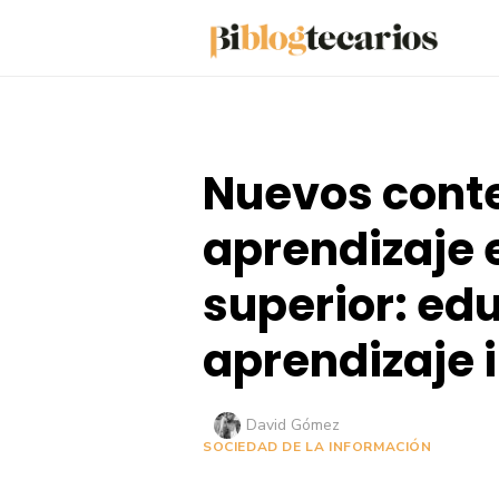
Saltar
al
contenido
Nuevos cont
aprendizaje 
superior: ed
aprendizaje 
Autor
David Gómez
SOCIEDAD DE LA INFORMACIÓN