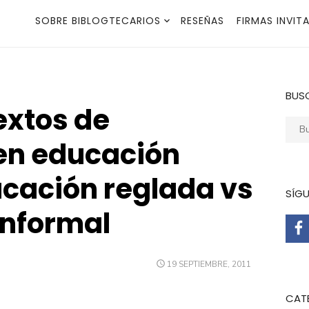
SOBRE BIBLOGTECARIOS
RESEÑAS
FIRMAS INVIT
BUS
extos de
Busca
en educación
ucación reglada vs
SÍG
informal
PUBLICADO
19 SEPTIEMBRE, 2011
EL
CAT