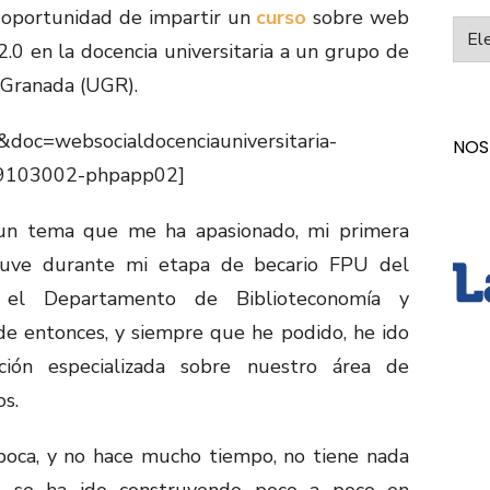
 oportunidad de impartir un
curso
sobre web
Categ
2.0 en la docencia universitaria a un grupo de
 Granada (UGR).
&doc=websocialdocenciauniversitaria-
NOS
9103002-phpapp02]
 un tema que me ha apasionado, mi primera
tuve durante mi etapa de becario FPU del
 el Departamento de Biblioteconomía y
e entonces, y siempre que he podido, he ido
ción especializada sobre nuestro área de
os.
poca, y no hace mucho tiempo, no tiene nada
e se ha ido construyendo poco a poco en