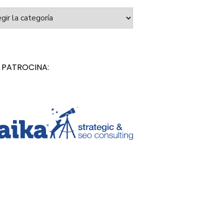
orías
 PATROCINA: