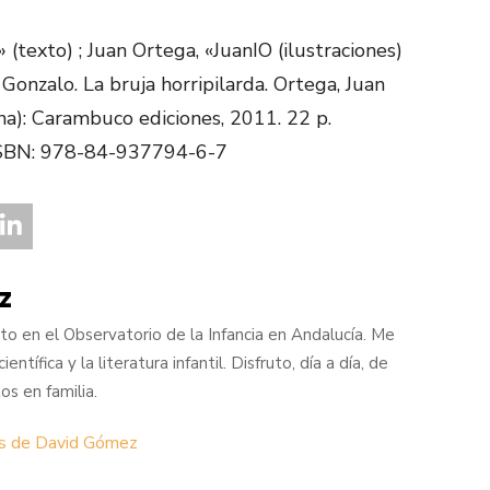
 (texto) ; Juan Ortega, «JuanIO (ilustraciones)
, Gonzalo. La bruja horripilarda. Ortega, Juan
lona): Carambuco ediciones, 2011. 22 p.
ISBN: 978-84-937794-6-7
z
o en el Observatorio de la Infancia en Andalucía. Me
entífica y la literatura infantil. Disfruto, día a día, de
s en familia.
as de David Gómez