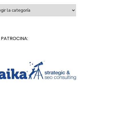
orías
 PATROCINA: