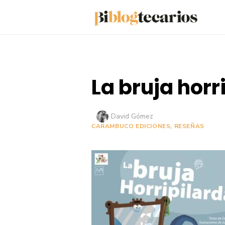
Saltar
al
contenido
La bruja horr
Autor
David Gómez
CARAMBUCO EDICIONES
,
RESEÑAS