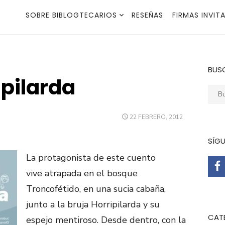
SOBRE BIBLOGTECARIOS
RESEÑAS
FIRMAS INVIT
BUS
ipilarda
Busca
PUBLICADO
22 FEBRERO, 2012
EL
SÍG
La protagonista de este cuento
vive atrapada en el bosque
Troncofétido, en una sucia cabaña,
junto a la bruja Horripilarda y su
CAT
espejo mentiroso. Desde dentro, con la