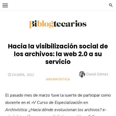
Saltar
al
contenido
Hacia la visibilización social de
los archivos: la web 2.0 a su
servicio
Autor
David Gómez
PUBLICADO
24 ABRIL, 2012
EL
ARCHIVÍSTICA
El pasado mes de marzo tuve la suerte de participar como
docente en el
«V Curso de Especialización en
Archivística: ¿Hacia dónde evolucionan los archivos? e-