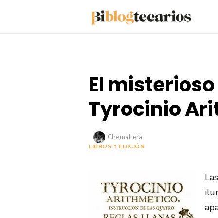
Saltar
al
contenido
El misterioso 
Tyrocinio Ar
Autor
ChemaLera
LIBROS Y EDICIÓN
Las
ilu
apa