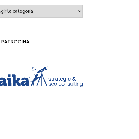
orías
 PATROCINA: