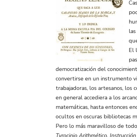
Cas
poc
hum
las
que
El 
pas
democratización del conocimiento
convertirse en un instrumento vi
trabajadoras, los artesanos, los 
en general accediera a los arcan
matemáticas, hasta entonces ence
ocultos en oscuras bibliotecas mo
Pero lo más maravilloso de todo
Tyrocinio Arithmético. Instrucción