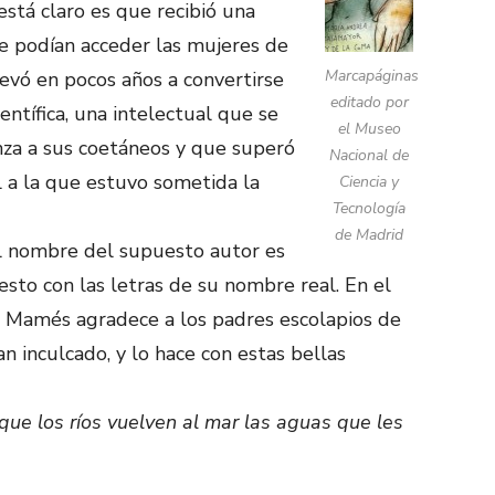
stá claro es que recibió una
e podían acceder las mujeres de
Marcapáginas
levó en pocos años a convertirse
editado por
entífica, una intelectual que se
el Museo
anza a sus coetáneos y que superó
Nacional de
al a la que estuvo sometida la
Ciencia y
Tecnología
de Madrid
El nombre del supuesto autor es
to con las letras de su nombre real. En el
 Mamés agradece a los padres escolapios de
n inculcado, y lo hace con estas bellas
 que los ríos vuelven al mar las aguas que les