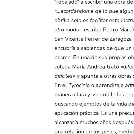
“rebajado” a escribir una obra de
«
…acordándome de lo que alguna v
obrilla solo es facilitar esta in
otro modo
«, escribe Pedro Martí
San Vicente Ferrer de Zaragoza. E
encubría a sabiendas de que un n
mismo. En una de sus propias ob
colega María Andrea trató «
dife
difíciles
» y apunta a otras obras
En el
Tyrocinio
o aprendizaje
ari
manera clara y asequible las regl
buscando ejemplos de la vida di
aplicación práctica. Es una prec
alcanzaría muchos años después
una relación de los pesos, medi