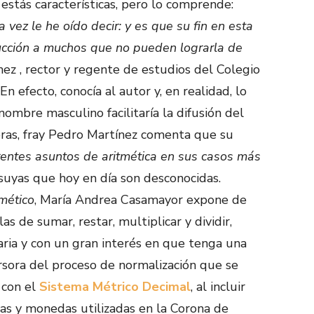
 estás características, pero lo comprende:
ez le he oído decir: y es que su fin en esta
strucción a muchos que no pueden lograrla de
nez , rector y regente de estudios del Colegio
n efecto, conocía al autor y, en realidad, lo
ombre masculino facilitaría la difusión del
ras, fray Pedro Martínez comenta que su
rentes asuntos de aritmética en sus casos más
 suyas que hoy en día son desconocidas.
tmético
, María Andrea Casamayor expone de
as de sumar, restar, multiplicar y dividir,
aria y con un gran interés en que tenga una
ursora del proceso de normalización que se
 con el
Sistema Métrico Decimal
, al incluir
das y monedas utilizadas en la Corona de