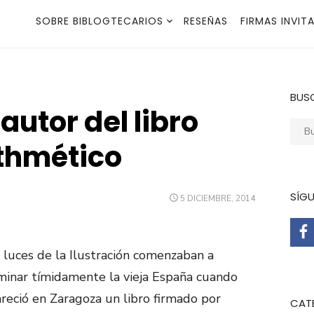
SOBRE BIBLOGTECARIOS
RESEÑAS
FIRMAS INVIT
BUS
autor del libro
Busca
ithmético
SÍG
PUBLICADO
5 DICIEMBRE, 2014
EL
 luces de la Ilustración comenzaban a
minar tímidamente la vieja España cuando
reció en Zaragoza un libro firmado por
CAT