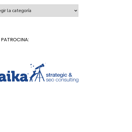
orías
 PATROCINA: