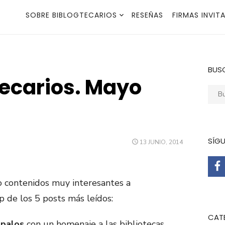
SOBRE BIBLOGTECARIOS
RESEÑAS
FIRMAS INVIT
BUS
tecarios. Mayo
Busca
SÍG
PUBLICADO
13 JUNIO, 2014
EL
o contenidos muy interesantes a
p de los 5 posts más leídos:
CAT
apalos
con un homenaje a las bibliotecas,