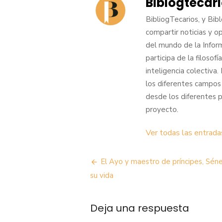
Biblogtecar
BibliogTecarios, y Bib
compartir noticias y o
del mundo de la Infor
participa de la filoso
inteligencia colectiva
los diferentes campos
desde los diferentes 
proyecto.
Ver todas las entrada
Navegación
El Ayo y maestro de príncipes, Sén
de
su vida
entradas
Deja una respuesta