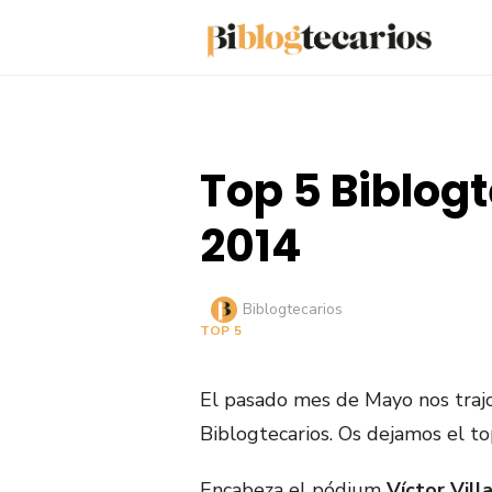
Saltar
al
contenido
Top 5 Biblog
2014
Autor
Biblogtecarios
TOP 5
El pasado mes de Mayo nos traj
Biblogtecarios. Os dejamos el to
Encabeza el pódium
Víctor Vill