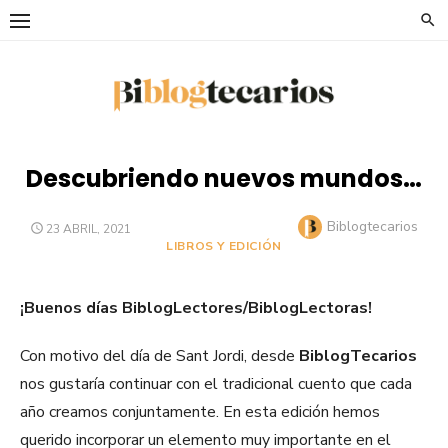
Saltar
al
contenido
Descubriendo nuevos mundos…
Autor
Biblogtecarios
PUBLICADO
23 ABRIL, 2021
EL
LIBROS Y EDICIÓN
¡Buenos días BiblogLectores/BiblogLectoras!
Con motivo del día de Sant Jordi, desde
BiblogTecarios
nos gustaría continuar con el tradicional cuento que cada
año creamos conjuntamente. En esta edición hemos
querido incorporar un elemento muy importante en el