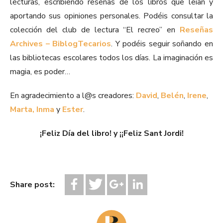
lecturas, escribiendo reseñas de los libros que leían y
aportando sus opiniones personales. Podéis consultar la
colección del club de lectura “El recreo” en
Reseñas
Archives – BiblogTecarios
. Y podéis seguir soñando en
las bibliotecas escolares todos los días. La imaginación es
magia, es poder…
En agradecimiento a l@s creadores:
David
,
Belén
,
Irene
,
Marta,
Inma
y
Ester
.
¡Feliz Día del libro! y ¡¡Feliz Sant Jordi!
Share post: