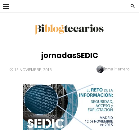
Saltar
al
contenido
jornadasSEDIC
Autor
Inma Herrero
PUBLICADO
15 NOVIEMBRE, 2015
EL