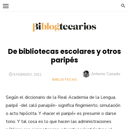
Saltar
al
contenido
De bibliotecas escolares y otros
paripés
Autor
Antonio Casado
PUBLICADO
8 FEBRERO, 2011
EL
BIBLIOTECAS
Según el diccionario de la Real Academia de la Lengua,
paripé -del caló paruipén- significa fingimiento, simulación
o acto hipócrita. Y «hacer el paripé» es presumir o darse
tono. Y tal cosa es lo que hacen las administraciones