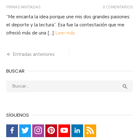
FIRMAS INVITADAS
0 COMENTARIOS
“Me encanta la idea porque une mis dos grandes pasiones:
el deporte y la lectura”. Esa fue la contestación que me
ofreció más de una […]
Leer más
Navegación
Entradas anteriores
de
BUSCAR
entradas
Buscar:
Busca

SÍGUENOS